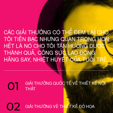
CÁC GIẢI THƯỞNG CÓ THỂ ĐEM LẠI CHO
TÔI TIỀN BẠC NHƯNG QUAN TRỌNG HƠN
HẾT LÀ NÓ CHO TÔI TẬN HƯỞNG ĐƯỢC
THÀNH QUẢ, CÔNG SỨC LAO ĐỘNG
HĂNG SAY, NHIỆT HUYẾT CỦA TUỔI TRẺ.
01
GIẢI THƯỞNG QUỐC TẾ VỀ THIẾT KẾ NỘI
THẤT
02
GIẢI THƯỞNG VỀ THIẾT KẾ ĐỒ HỌA