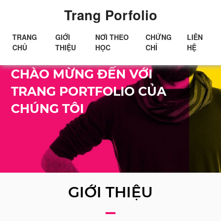
Trang Porfolio
TRANG
GIỚI
NƠI THEO
CHỨNG
LIÊN
CHỦ
THIỆU
HỌC
CHỈ
HỆ
Xin chào!
CHÀO MỪNG ĐẾN VỚI
TRANG PORTFOLIO CỦA
CHÚNG TÔI
GIỚI THIỆU